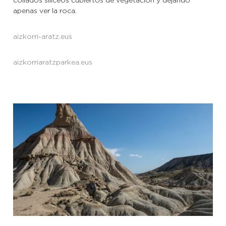
collados silíceos cubiertos de vegetación y dejando
apenas ver la roca.
aizkorri-aratz.eus
aizkorriaratzparkea.eus