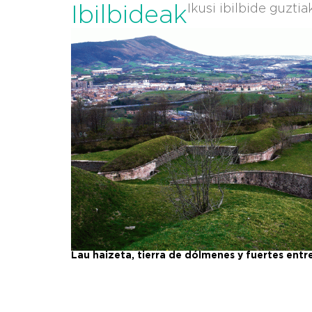
Ibilbideak
Ikusi ibilbide guztia
Lau haizeta, tierra de dólmenes y fuertes entr