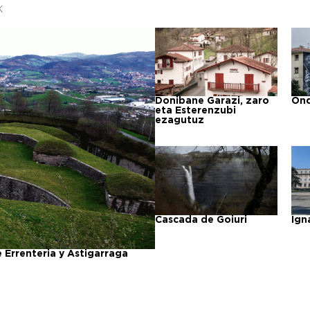
k
Donibane Garazi, zaro
Ond
eta Esterenzubi
ezagutuz
Cascada de Goiuri
Ign
e Errenteria y Astigarraga