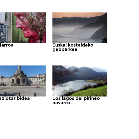
arroa
Euskal kostaldeko
geoparkea
aziotar bidea
Los lagos del pirineo
navarro