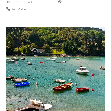
Industria kalea 8
946256465