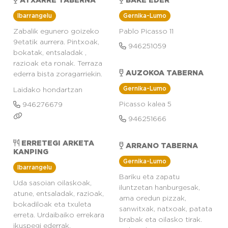
ATXARRE TABERNA
BAKE EDER
Ibarrangelu
Gernika-Lumo
Zabalik egunero goizeko
Pablo Picasso 11
9etatik aurrera. Pintxoak,
946251059
bokatak, entsaladak ,
razioak eta ronak. Terraza
AUZOKOA TABERNA
ederra bista zoragarriekin.
Gernika-Lumo
Laidako hondartzan
Picasso kalea 5
946276679
946251666
ERRETEGI ARKETA
ARRANO TABERNA
KANPING
Gernika-Lumo
Ibarrangelu
Bariku eta zapatu
Uda sasoian oilaskoak,
iluntzetan hanburgesak,
atune, entsaladak, razioak,
ama oredun pizzak,
bokadiloak eta txuleta
sanwitxak, natxoak, patata
erreta. Urdaibaiko errekara
brabak eta oilasko tirak.
ikuspegi ederrak.