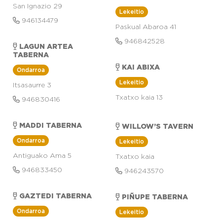
San Ignazio 29
Lekeitio
946134479
Paskual Abaroa 41
946842528
LAGUN ARTEA
TABERNA
KAI ABIXA
Ondarroa
Lekeitio
Itsasaurre 3
Txatxo kaia 13
946830416
MADDI TABERNA
WILLOW’S TAVERN
Ondarroa
Lekeitio
Antiguako Ama 5
Txatxo kaia
946833450
946243570
GAZTEDI TABERNA
PIÑUPE TABERNA
Ondarroa
Lekeitio