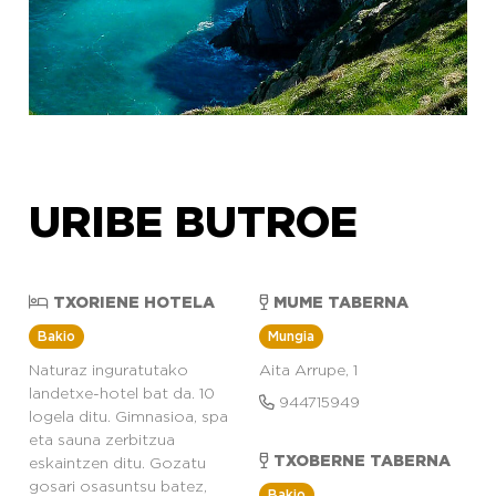
URIBE BUTROE
TXORIENE HOTELA
MUME TABERNA
Bakio
Mungia
Naturaz inguratutako
Aita Arrupe, 1
landetxe-hotel bat da. 10
944715949
logela ditu. Gimnasioa, spa
eta sauna zerbitzua
TXOBERNE TABERNA
eskaintzen ditu. Gozatu
gosari osasuntsu batez,
Bakio