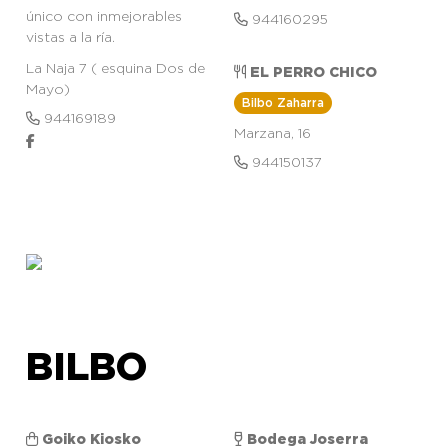
único con inmejorables
944160295
vistas a la ría.
La Naja 7 ( esquina Dos de
EL PERRO CHICO
Mayo)
Bilbo Zaharra
944169189
Marzana, 16
944150137
BILBO
Goiko Kiosko
Bodega Joserra