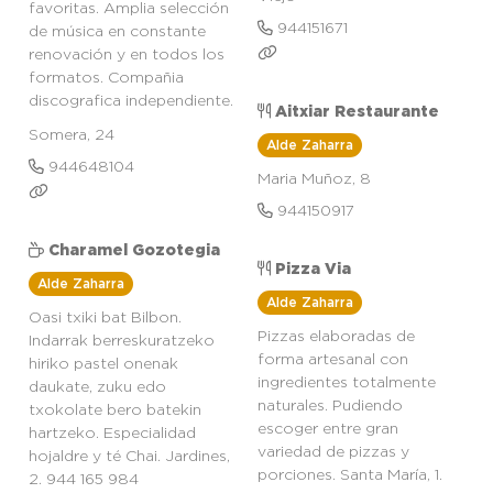
favoritas. Amplia selección
944151671
de música en constante
renovación y en todos los
formatos. Compañia
discografica independiente.
Aitxiar Restaurante
Somera, 24
Alde Zaharra
944648104
Maria Muñoz, 8
944150917
Charamel Gozotegia
Pizza Via
Alde Zaharra
Alde Zaharra
Oasi txiki bat Bilbon.
Pizzas elaboradas de
Indarrak berreskuratzeko
forma artesanal con
hiriko pastel onenak
ingredientes totalmente
daukate, zuku edo
naturales. Pudiendo
txokolate bero batekin
escoger entre gran
hartzeko. Especialidad
variedad de pizzas y
hojaldre y té Chai. Jardines,
porciones. Santa María, 1.
2. 944 165 984