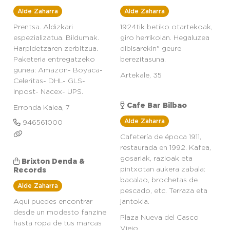
Alde Zaharra
Alde Zaharra
Prentsa. Aldizkari
1924tik betiko otartekoak,
espezializatua. Bildumak.
giro herrikoian. Hegaluzea
Harpidetzaren zerbitzua.
dibisarekin" geure
Paketeria entregatzeko
berezitasuna.
gunea: Amazon- Boyaca-
Artekale, 35
Celeritas- DHL- GLS-
Inpost- Nacex- UPS.
Cafe Bar Bilbao
Erronda Kalea, 7
Alde Zaharra
946561000
Cafetería de época 1911,
restaurada en 1992. Kafea,
gosariak, razioak eta
Brixton Denda &
pintxotan aukera zabala:
Records
bacalao, brochetas de
Alde Zaharra
pescado, etc. Terraza eta
Aquí puedes encontrar
jantokia.
desde un modesto fanzine
Plaza Nueva del Casco
hasta ropa de tus marcas
Viejo