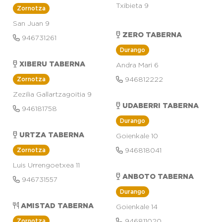
Txibieta 9
Zornotza
San Juan 9
ZERO TABERNA
946731261
Durango
XIBERU TABERNA
Andra Mari 6
Zornotza
946812222
Zezilia Gallartzagoitia 9
UDABERRI TABERNA
946181758
Durango
URTZA TABERNA
Goienkale 10
Zornotza
946818041
Luis Urrengoetxea 11
ANBOTO TABERNA
946731557
Durango
AMISTAD TABERNA
Goienkale 14
Zornotza
946811020