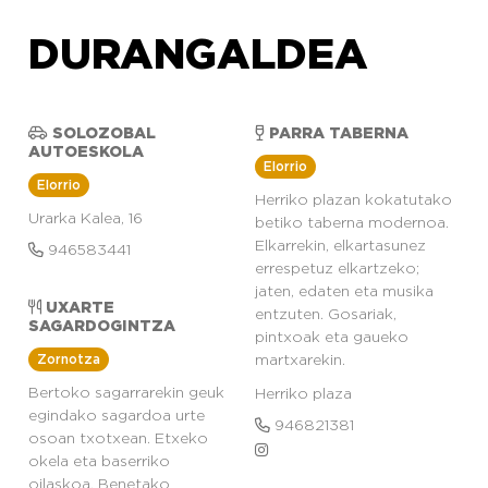
DURANGALDEA
SOLOZOBAL
PARRA TABERNA
AUTOESKOLA
Elorrio
Elorrio
Herriko plazan kokatutako
Urarka Kalea, 16
betiko taberna modernoa.
Elkarrekin, elkartasunez
946583441
errespetuz elkartzeko;
jaten, edaten eta musika
UXARTE
entzuten. Gosariak,
SAGARDOGINTZA
pintxoak eta gaueko
Zornotza
martxarekin.
Bertoko sagarrarekin geuk
Herriko plaza
egindako sagardoa urte
946821381
osoan txotxean. Etxeko
okela eta baserriko
oilaskoa. Benetako