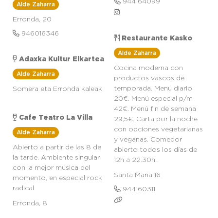
944164099
Alde Zaharra
Erronda, 20
946016346
Restaurante Kasko
Alde Zaharra
Adaxka Kultur Elkartea
Cocina moderna con
Alde Zaharra
productos vascos de
temporada. Menú diario
Somera eta Erronda kaleak
20€. Menú especial p/m
42€. Menú fin de semana
Cafe Teatro La Villa
29,5€. Carta por la noche
con opciones vegetarianas
Alde Zaharra
y veganas. Comedor
Abierto a partir de las 8 de
abierto todos los días de
la tarde. Ambiente singular
12h a 22.30h.
con la mejor música del
Santa Maria 16
momento, en especial rock
radical.
944160311
Erronda, 8