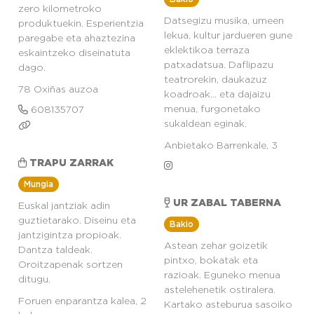
zero kilometroko
Datsegizu musika, umeen
produktuekin. Esperientzia
lekua, kultur jardueren gune
paregabe eta ahaztezina
eklektikoa terraza
eskaintzeko diseinatuta
patxadatsua. Daflipazu
dago.
teatrorekin, daukazuz
78 Oxiñas auzoa
koadroak... eta dajaizu
menua, furgonetako
608135707
sukaldean eginak.
Anbietako Barrenkale, 3
TRAPU ZARRAK
Mungia
UR ZABAL TABERNA
Euskal jantziak adin
guztietarako. Diseinu eta
Bakio
jantzigintza propioak.
Astean zehar goizetik
Dantza taldeak.
pintxo, bokatak eta
Oroitzapenak sortzen
razioak. Eguneko menua
ditugu.
astelehenetik ostiralera.
Foruen enparantza kalea, 2
Kartako asteburua sasoiko