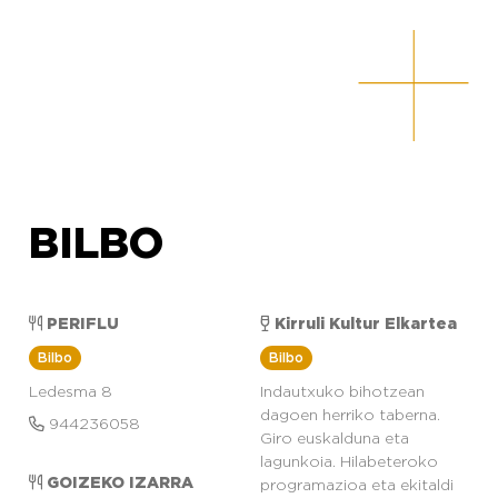
BILBO
PERIFLU
Kirruli Kultur Elkartea
Bilbo
Bilbo
Ledesma 8
Indautxuko bihotzean
dagoen herriko taberna.
944236058
Giro euskalduna eta
lagunkoia. Hilabeteroko
GOIZEKO IZARRA
programazioa eta ekitaldi