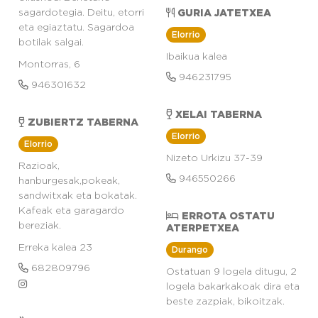
sagardotegia. Deitu, etorri
GURIA JATETXEA
eta egiaztatu. Sagardoa
Elorrio
botilak salgai.
Ibaikua kalea
Montorras, 6
946231795
946301632
XELAI TABERNA
ZUBIERTZ TABERNA
Elorrio
Elorrio
Nizeto Urkizu 37-39
Razioak,
946550266
hanburgesak,pokeak,
sandwitxak eta bokatak.
Kafeak eta garagardo
ERROTA OSTATU
bereziak.
ATERPETXEA
Erreka kalea 23
Durango
682809796
Ostatuan 9 logela ditugu, 2
logela bakarkakoak dira eta
beste zazpiak, bikoitzak.