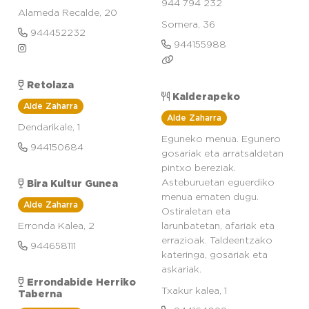
944 794 232
Alameda Recalde, 20
Somera, 36
944452232
944155988
Retolaza
Kalderapeko
Alde Zaharra
Alde Zaharra
Dendarikale, 1
Eguneko menua. Egunero
944150684
gosariak eta arratsaldetan
pintxo bereziak.
Asteburuetan eguerdiko
Bira Kultur Gunea
menua ematen dugu.
Alde Zaharra
Ostiraletan eta
Erronda Kalea, 2
larunbatetan, afariak eta
errazioak. Taldeentzako
944658111
kateringa, gosariak eta
askariak.
Errondabide Herriko
Txakur kalea, 1
Taberna