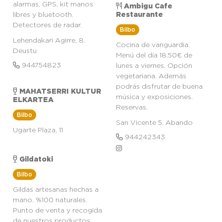
alarmas, GPS, kit manos
Ambigu Cafe
libres y bluetooth.
Restaurante
Detectores de radar.
Bilbo
Lehendakari Agirre, 8.
Cocina de vanguardia.
Deustu
Menú del día 18,50€ de
944754823
lunes a viernes. Opción
vegetariana. Además
podrás disfrutar de buena
MAHATSERRI KULTUR
música y exposiciones.
ELKARTEA
Reservas.
Bilbo
San Vicente 5. Abando
Ugarte Plaza, 11
944242343
Gildatoki
Bilbo
Gildas artesanas hechas a
mano. %100 naturales.
Punto de venta y recogida
de nuestros productos.