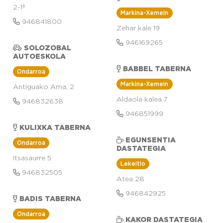
2-1ª
Markina-Xemein
946841800
Zehar kale 19
946169265
SOLOZOBAL
AUTOESKOLA
BABBEL TABERNA
Ondarroa
Markina-Xemein
Antiguako Ama, 2
Aldaola kalea 7
946832638
946851999
KULIXKA TABERNA
EGUNSENTIA
Ondarroa
DASTATEGIA
Itsasaurre 5
Lekeitio
946832505
Atea 28
946842925
BADIS TABERNA
Ondarroa
KAKOR DASTATEGIA