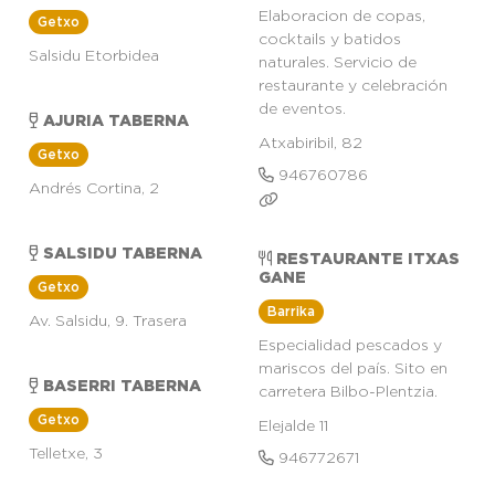
Elaboracion de copas,
Getxo
cocktails y batidos
Salsidu Etorbidea
naturales. Servicio de
restaurante y celebración
de eventos.
AJURIA TABERNA
Atxabiribil, 82
Getxo
946760786
Andrés Cortina, 2
SALSIDU TABERNA
RESTAURANTE ITXAS
GANE
Getxo
Barrika
Av. Salsidu, 9. Trasera
Especialidad pescados y
mariscos del país. Sito en
BASERRI TABERNA
carretera Bilbo-Plentzia.
Getxo
Elejalde 11
Telletxe, 3
946772671