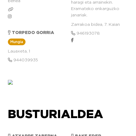
behea
haragi eta arrainekin.
Eramateko enkarguzko
janariak.
Zarrakoa bidea, 7. Kaian
TORPEDO GORRIA
946193078
Mungia
Lauaxeta, 1
944039935
BUSTURIALDEA