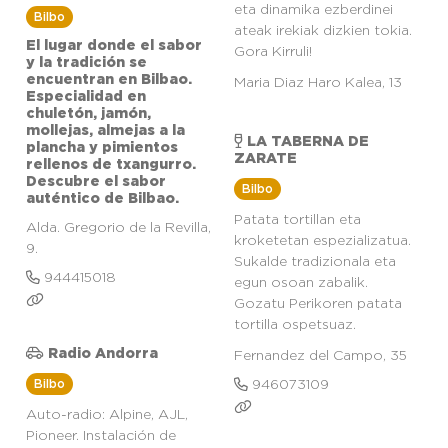
eta dinamika ezberdinei
Bilbo
ateak irekiak dizkien tokia.
El lugar donde el sabor
Gora Kirruli!
y la tradición se
encuentran en Bilbao.
Maria Diaz Haro Kalea, 13
Especialidad en
chuletón, jamón,
mollejas, almejas a la
LA TABERNA DE
plancha y pimientos
ZARATE
rellenos de txangurro.
Descubre el sabor
Bilbo
auténtico de Bilbao.
Patata tortillan eta
Alda. Gregorio de la Revilla,
kroketetan espezializatua.
9.
Sukalde tradizionala eta
944415018
egun osoan zabalik.
Gozatu Perikoren patata
tortilla ospetsuaz.
Radio Andorra
Fernandez del Campo, 35
Bilbo
946073109
Auto-radio: Alpine, AJL,
Pioneer. Instalación de