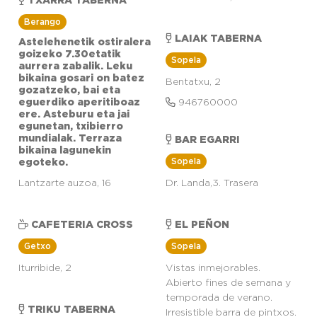
TXARRA TABERNA
Berango
LAIAK TABERNA
Astelehenetik ostiralera
goizeko 7.30etatik
Sopela
aurrera zabalik. Leku
bikaina gosari on batez
Bentatxu, 2
gozatzeko, bai eta
eguerdiko aperitiboaz
946760000
ere. Asteburu eta jai
egunetan, txibierro
mundialak. Terraza
BAR EGARRI
bikaina lagunekin
Sopela
egoteko.
Lantzarte auzoa, 16
Dr. Landa,3. Trasera
CAFETERIA CROSS
EL PEÑON
Getxo
Sopela
Iturribide, 2
Vistas inmejorables.
Abierto fines de semana y
temporada de verano.
TRIKU TABERNA
Irresistible barra de pintxos.