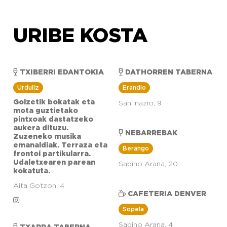
URIBE KOSTA
TXIBERRI EDANTOKIA
DATHORREN TABERNA
Urduliz
Erandio
Goizetik bokatak eta
San Inazio, 9
mota guztietako
pintxoak dastatzeko
aukera dituzu.
NEBARREBAK
Zuzeneko musika
emanaldiak. Terraza eta
Berango
frontoi partikularra.
Udaletxearen parean
Sabino Arana, 20
kokatuta.
Aita Gotzon, 4
CAFETERIA DENVER
Sopela
Sabino Arana, 4