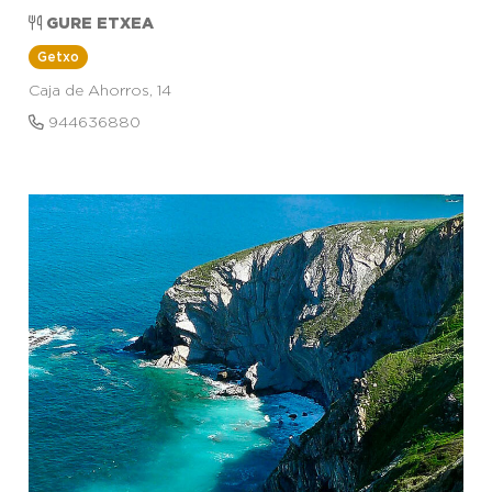
GURE ETXEA
Getxo
Caja de Ahorros, 14
944636880