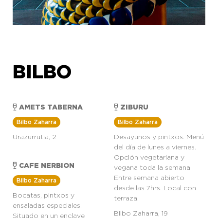
BILBO
AMETS TABERNA
ZIBURU
Bilbo Zaharra
Bilbo Zaharra
Urazurrutia, 2
Desayunos y pintxos. Menú
del día de lunes a viernes.
Opción vegetariana y
CAFE NERBION
vegana toda la semana.
Entre semana abierto
Bilbo Zaharra
desde las 7hrs. Local con
Bocatas, pintxos y
terraza.
ensaladas especiales.
Bilbo Zaharra, 19
Situado en un enclave