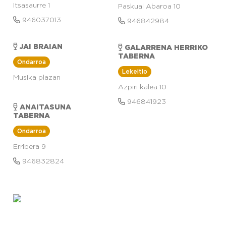
Itsasaurre 1
Paskual Abaroa 10
946037013
946842984
JAI BRAIAN
GALARRENA HERRIKO
TABERNA
Ondarroa
Lekeitio
Musika plazan
Azpiri kalea 10
946841923
ANAITASUNA
TABERNA
Ondarroa
Erribera 9
946832824