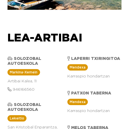
LEA-ARTIBAI
SOLOZOBAL
LAPERRI TXIRINGITOA
AUTOESKOLA
Mendexa
Markina-Xemein
Karraspio hondartzan
Artibai Kalea, 11
946166560
PATXON TABERNA
Mendexa
SOLOZOBAL
AUTOESKOLA
Karraspio hondartzan
Lekeitio
San Kristobal Enparantza,
MELOS TABERNA