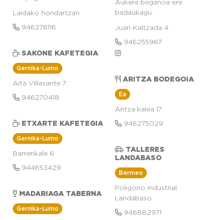
Aukera beganoa ere
badaukagu.
Laidako hondartzan
946276116
Juan Kaltzada 4
946255967
SAKONE KAFETEGIA
Gernika-Lumo
ARITZA BODEGOIA
Aita Villasante 7
Ea
946270418
Aritza kalea 17
ETXARTE KAFETEGIA
946275029
Gernika-Lumo
TALLERES
Barrenkale 6
LANDABASO
944653429
Bermeo
Poligono industrial
MADARIAGA TABERNA
Landabaso
Gernika-Lumo
946882971