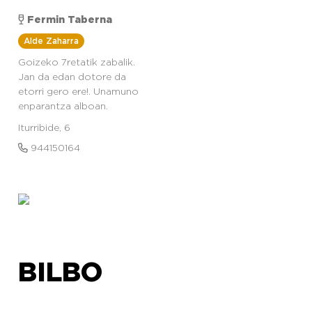
Fermin Taberna
Alde Zaharra
Goizeko 7retatik zabalik.
Jan da edan dotore da
etorri gero ere!. Unamuno
enparantza alboan.
Iturribide, 6
944150164
BILBO