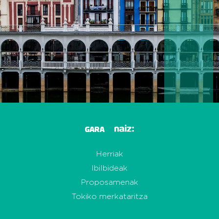
Herriak
Ibilbideak
Proposamenak
Tokiko merkataritza