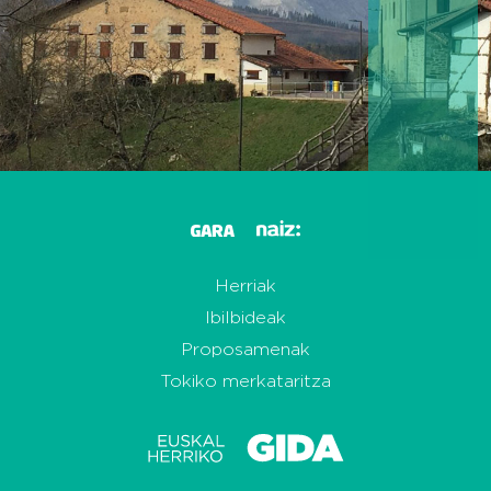
Herriak
Ibilbideak
Proposamenak
Tokiko merkataritza