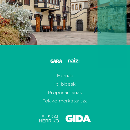
Herriak
Ibilbideak
Proposamenak
Tokiko merkataritza