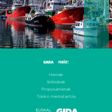
Herriak
Ibilbideak
Proposamenak
Tokiko merkataritza