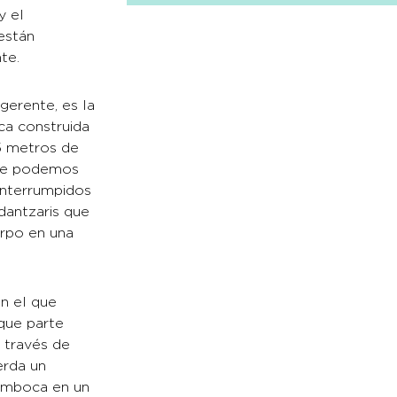
y el
están
te.
gerente, es la
ca construida
25 metros de
 que podemos
interrumpidos
 dantzaris que
erpo en una
en el que
que parte
a través de
erda un
emboca en un