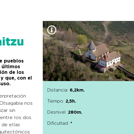
itzu
ce pueblos
 últimos
ión de los
y que, con el
uso.
Distancia:
6,2km.
terpretación
Tiempo:
2,5h.
 Otsagabia nos
zar sin
Desnivel:
280m.
 entre los dos
Dificultad:
*
 de ellas
quitectónicos