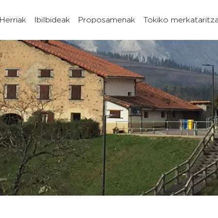
Herriak
Ibilbideak
Proposamenak
Tokiko merkataritz