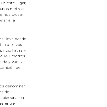
En este lugar,
ir unos metros
remos cruzar,
gar a la
nos lleva desde
tzu a través
pinos, hayas y
olo 149 metros
 ida y vuelta
 también de
mos denominar
os de
Zubigoena, en
es entre