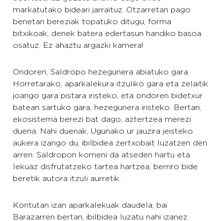
markatutako bideari jarraituz. Otzarretan pago
benetan bereziak topatuko ditugu, forma
bitxikoak, denek batera edertasun handiko basoa
osatuz. Ez ahaztu argazki kamera!
Ondoren, Saldropo hezegunera abiatuko gara.
Horretarako, aparkalekura itzuliko gara eta zelaitik
joango gara pistara iristeko, eta ondoren bidetxur
batean sartuko gara, hezegunera iristeko. Bertan,
ekosistema berezi bat dago, aztertzea merezi
duena. Nahi duenak, Ugunako ur jauzira jeisteko
aukera izango du, ibilbidea zertxobait luzatzen den
arren. Saldropon komeni da atseden hartu eta
lekuaz disfrutatzeko tartea hartzea, berriro bide
beretik autora itzuli aurretik.
Kontutan izan aparkalekuak daudela, bai
Barazarren bertan, ibilbidea luzatu nahi izanez