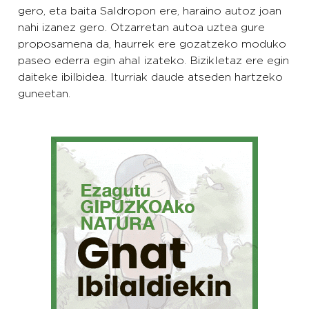
gero, eta baita Saldropon ere, haraino autoz joan
nahi izanez gero. Otzarretan autoa uztea gure
proposamena da, haurrek ere gozatzeko moduko
paseo ederra egin ahal izateko. Bizikletaz ere egin
daiteke ibilbidea. Iturriak daude atseden hartzeko
guneetan.