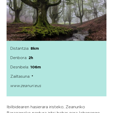
Distantzia:
8km
Denbora:
2h
Desnibela:
106m
Zailtasuna:
*
www.zeanuri.eus
Ibilbidearen hasierara iristeko, Zeanuriko