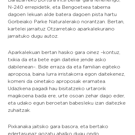
Barazarreko portura iritsi behar gara lehenengo,
N-240 errepidetik, eta Bengoetxea taberna
dagoen lekuan alde batera dagoen pista hartu
Gorbeiako Parke Naturalerako norantzan. Bertan,
kartelei jarraituz Otzarretako aparkalekuraino
jarraituko dugu autoz.
Aparkalekuan bertan hasiko gara oinez –kontuz,
txikia da eta bete egin daiteke jende asko
dabilenean–. Bide erraza da eta familian egiteko
aproposa, baina lurra irristakorra egon daitekenez,
komeni da oinetako aproposak eramatea.
Udazkena pagadi hau bisitatzeko urtarorik
magikoena bada ere, urte osoan zehar dago eder,
eta udako egun beroetan babesleku izan daitezke
zuhaitzak.
Pixkanaka jaitsiko gara basora, eta bertako
edertasunaz gozatu ahalko dugu ondo