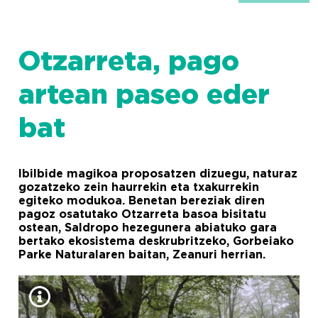
Otzarreta, pago
artean paseo eder
bat
Ibilbide magikoa proposatzen dizuegu, naturaz
gozatzeko zein haurrekin eta txakurrekin
egiteko modukoa. Benetan bereziak diren
pagoz osatutako Otzarreta basoa bisitatu
ostean, Saldropo hezegunera abiatuko gara
bertako ekosistema deskrubritzeko, Gorbeiako
Parke Naturalaren baitan, Zeanuri herrian.