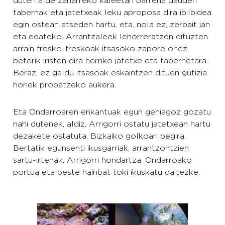
duten alde zaharreko kaleetan barrena dauden
tabernak eta jatetxeak leku aproposa dira ibilbidea
egin ostean atseden hartu, eta, nola ez, zerbait jan
eta edateko. Arrantzaleek lehorreratzen dituzten
arrain fresko-freskoak itsasoko zapore onez
beterik iristen dira herriko jatetxe eta tabernetara.
Beraz, ez galdu itsasoak eskaintzen dituen gutizia
horiek probatzeko aukera.
Eta Ondarroaren enkantuak egun gehiagoz gozatu
nahi dutenek, aldiz, Arrigorri ostatu jatetxean hartu
dezakete ostatuta, Bizkaiko golkoari begira.
Bertatik egunsenti ikusgarriak, arrantzontzien
sartu-irtenak, Arrigorri hondartza, Ondarroako
portua eta beste hainbat toki ikuskatu daitezke.