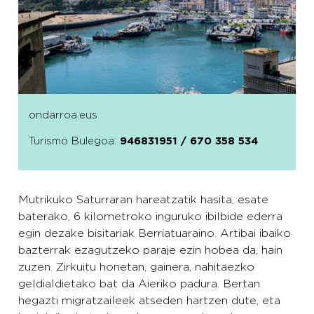
ondarroa.eus
Turismo Bulegoa
:
946831951 / 670 358 534
Mutrikuko Saturraran hareatzatik hasita, esate
baterako, 6 kilometroko inguruko ibilbide ederra
egin dezake bisitariak Berriatuaraino. Artibai ibaiko
bazterrak ezagutzeko paraje ezin hobea da, hain
zuzen. Zirkuitu honetan, gainera, nahitaezko
geldialdietako bat da Aieriko padura. Bertan
hegazti migratzaileek atseden hartzen dute, eta