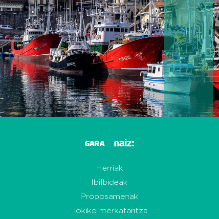
Herriak
Ibilbideak
Proposamenak
Tokiko merkataritza