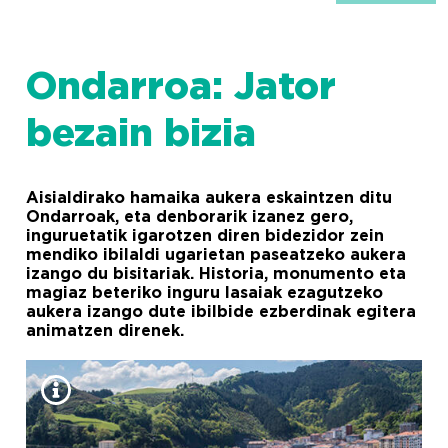
Ondarroa: Jator
bezain bizia
Aisialdirako hamaika aukera eskaintzen ditu
Ondarroak, eta denborarik izanez gero,
inguruetatik igarotzen diren bidezidor zein
mendiko ibilaldi ugarietan paseatzeko aukera
izango du bisitariak. Historia, monumento eta
magiaz beteriko inguru lasaiak ezagutzeko
aukera izango dute ibilbide ezberdinak egitera
animatzen direnek.