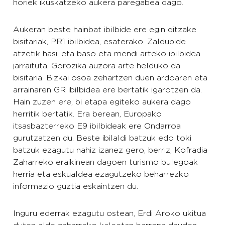
horiek ikuskatzeko aukera paregabea dago.
Aukeran beste hainbat ibilbide ere egin ditzake
bisitariak, PR1 ibilbidea, esaterako. Zaldubide
atzetik hasi, eta baso eta mendi arteko ibilbidea
jarraituta, Gorozika auzora arte helduko da
bisitaria. Bizkai osoa zehartzen duen ardoaren eta
arrainaren GR ibilbidea ere bertatik igarotzen da.
Hain zuzen ere, bi etapa egiteko aukera dago
herritik bertatik. Era berean, Europako
itsasbazterreko E9 ibilbideak ere Ondarroa
gurutzatzen du. Beste ibilaldi batzuk edo toki
batzuk ezagutu nahiz izanez gero, berriz, Kofradia
Zaharreko eraikinean dagoen turismo bulegoak
herria eta eskualdea ezagutzeko beharrezko
informazio guztia eskaintzen du.
Inguru ederrak ezagutu ostean, Erdi Aroko ukitua