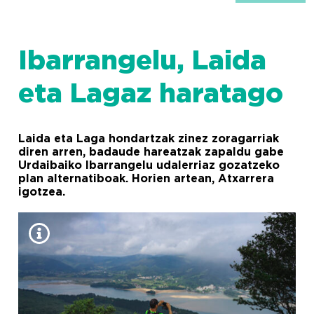
Ibarrangelu, Laida
eta Lagaz haratago
Laida eta Laga hondartzak zinez zoragarriak
diren arren, badaude hareatzak zapaldu gabe
Urdaibaiko Ibarrangelu udalerriaz gozatzeko
plan alternatiboak. Horien artean, Atxarrera
igotzea.