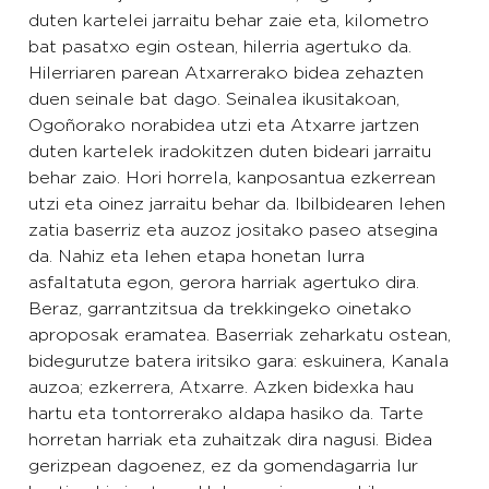
duten kartelei jarraitu behar zaie eta, kilometro
bat pasatxo egin ostean, hilerria agertuko da.
Hilerriaren parean Atxarrerako bidea zehazten
duen seinale bat dago. Seinalea ikusitakoan,
Ogoñorako norabidea utzi eta Atxarre jartzen
duten kartelek iradokitzen duten bideari jarraitu
behar zaio. Hori horrela, kanposantua ezkerrean
utzi eta oinez jarraitu behar da. Ibilbidearen lehen
zatia baserriz eta auzoz jositako paseo atsegina
da. Nahiz eta lehen etapa honetan lurra
asfaltatuta egon, gerora harriak agertuko dira.
Beraz, garrantzitsua da trekkingeko oinetako
aproposak eramatea. Baserriak zeharkatu ostean,
bidegurutze batera iritsiko gara: eskuinera, Kanala
auzoa; ezkerrera, Atxarre. Azken bidexka hau
hartu eta tontorrerako aldapa hasiko da. Tarte
horretan harriak eta zuhaitzak dira nagusi. Bidea
gerizpean dagoenez, ez da gomendagarria lur