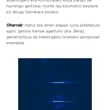
aldera igaro eta Kortezubiko eliza izango da
hurrengo geltokia. Hortik lau kilometro besterik
ez ditugu Gernikara iristeko.
Oharrak:
Nahiz eta lehen etapan lurra asfaltatuta
egon, gerora harriak agertuko dira. Beraz,
garrantzitsua da trekkingeko oinetako aproposak
eramatea.