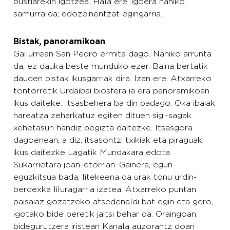
bustiarekin igotzea. Hala ere, igoera nahiko
samurra da; edozeinentzat egingarria.
Bistak, panoramikoan
Gailurrean San Pedro ermita dago. Nahiko arrunta
da, ez dauka beste munduko ezer. Baina bertatik
dauden bistak ikusgarriak dira. Izan ere, Atxarreko
tontorretik Urdaibai biosfera ia era panoramikoan
ikus daiteke. Itsasbehera baldin badago, Oka ibaiak
hareatza zeharkatuz egiten dituen sigi-sagak
xehetasun handiz begizta daitezke. Itsasgora
dagoenean, aldiz, itsasontzi txikiak eta piraguak
ikus daitezke Lagatik Mundakara edota
Sukarrietara joan-etorrian. Gainera, egun
eguzkitsua bada, litekeena da urak tonu urdin-
berdexka liluragarria izatea. Atxarreko puntan
paisaiaz gozatzeko atsedenaldi bat egin eta gero,
igotako bide beretik jaitsi behar da. Oraingoan,
bidegurutzera iristean Kanala auzorantz doan