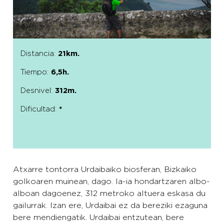
Distancia:
21km.
Tiempo:
6,5h.
Desnivel:
312m.
Dificultad:
*
Atxarre tontorra Urdaibaiko biosferan, Bizkaiko
golkoaren muinean, dago. Ia-ia hondartzaren albo-
alboan dagoenez, 312 metroko altuera eskasa du
gailurrak. Izan ere, Urdaibai ez da bereziki ezaguna
bere mendiengatik. Urdaibai entzutean, bere