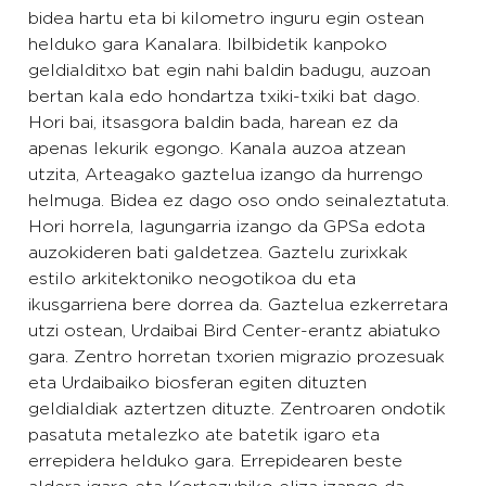
bidea hartu eta bi kilometro inguru egin ostean
helduko gara Kanalara. Ibilbidetik kanpoko
geldialditxo bat egin nahi baldin badugu, auzoan
bertan kala edo hondartza txiki-txiki bat dago.
Hori bai, itsasgora baldin bada, harean ez da
apenas lekurik egongo. Kanala auzoa atzean
utzita, Arteagako gaztelua izango da hurrengo
helmuga. Bidea ez dago oso ondo seinaleztatuta.
Hori horrela, lagungarria izango da GPSa edota
auzokideren bati galdetzea. Gaztelu zurixkak
estilo arkitektoniko neogotikoa du eta
ikusgarriena bere dorrea da. Gaztelua ezkerretara
utzi ostean, Urdaibai Bird Center-erantz abiatuko
gara. Zentro horretan txorien migrazio prozesuak
eta Urdaibaiko biosferan egiten dituzten
geldialdiak aztertzen dituzte. Zentroaren ondotik
pasatuta metalezko ate batetik igaro eta
errepidera helduko gara. Errepidearen beste