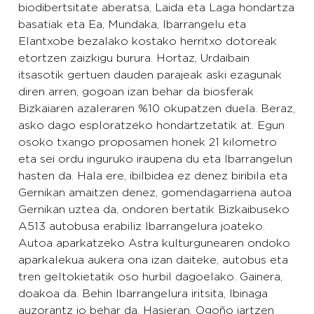
biodibertsitate aberatsa, Laida eta Laga hondartza
basatiak eta Ea, Mundaka, Ibarrangelu eta
Elantxobe bezalako kostako herritxo dotoreak
etortzen zaizkigu burura. Hortaz, Urdaibain
itsasotik gertuen dauden parajeak aski ezagunak
diren arren, gogoan izan behar da biosferak
Bizkaiaren azaleraren %10 okupatzen duela. Beraz,
asko dago esploratzeko hondartzetatik at. Egun
osoko txango proposamen honek 21 kilometro
eta sei ordu inguruko iraupena du eta Ibarrangelun
hasten da. Hala ere, ibilbidea ez denez biribila eta
Gernikan amaitzen denez, gomendagarriena autoa
Gernikan uztea da, ondoren bertatik Bizkaibuseko
A513 autobusa erabiliz Ibarrangelura joateko.
Autoa aparkatzeko Astra kulturgunearen ondoko
aparkalekua aukera ona izan daiteke, autobus eta
tren geltokietatik oso hurbil dagoelako. Gainera,
doakoa da. Behin Ibarrangelura iritsita, Ibinaga
auzorantz jo behar da. Hasieran, Ogoño jartzen