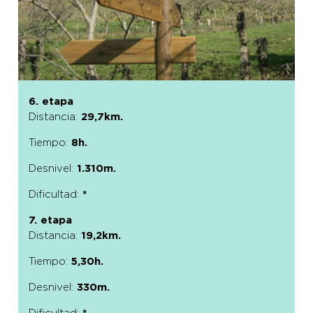
6. etapa
Distancia:
29,7km.
Tiempo:
8h.
Desnivel:
1.310m.
Dificultad:
*
7. etapa
Distancia:
19,2km.
Tiempo:
5,30h.
Desnivel:
330m.