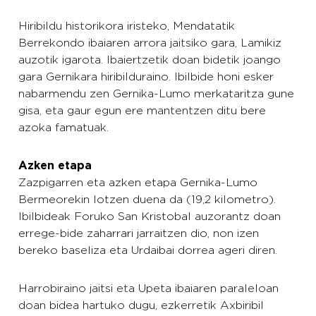
Hiribildu historikora iristeko, Mendatatik
Berrekondo ibaiaren arrora jaitsiko gara, Lamikiz
auzotik igarota. Ibaiertzetik doan bidetik joango
gara Gernikara hiribilduraino. Ibilbide honi esker
nabarmendu zen Gernika-Lumo merkataritza gune
gisa, eta gaur egun ere mantentzen ditu bere
azoka famatuak.
Azken etapa
Zazpigarren eta azken etapa Gernika-Lumo
Bermeorekin lotzen duena da (19,2 kilometro).
Ibilbideak Foruko San Kristobal auzorantz doan
errege-bide zaharrari jarraitzen dio, non izen
bereko baseliza eta Urdaibai dorrea ageri diren.
Harrobiraino jaitsi eta Upeta ibaiaren paraleloan
doan bidea hartuko dugu, ezkerretik Axbiribil