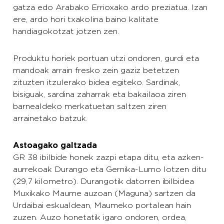
gatza edo Arabako Errioxako ardo preziatua. Izan
ere, ardo hori txakolina baino kalitate
handiagokotzat jotzen zen.
Produktu horiek portuan utzi ondoren, gurdi eta
mandoak arrain fresko zein gaziz betetzen
zituzten itzulerako bidea egiteko. Sardinak,
bisiguak, sardina zaharrak eta bakailaoa ziren
barnealdeko merkatuetan saltzen ziren
arrainetako batzuk.
Astoagako galtzada
GR 38 ibilbide honek zazpi etapa ditu, eta azken-
aurrekoak Durango eta Gernika-Lumo lotzen ditu
(29,7 kilometro). Durangotik datorren ibilbidea
Muxikako Maume auzoan (Maguna) sartzen da
Urdaibai eskualdean, Maumeko portalean hain
zuzen. Auzo honetatik igaro ondoren, ordea,