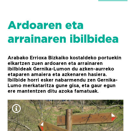
Ardoaren eta
arrainaren ibilbidea
Arabako Errioxa Bizkaiko kostaldeko portuekin
elkartzen zuen ardoaren eta arrainaren
ibilbideak Gernika-Lumon du azken-aurreko
etaparen amaiera eta azkenaren hasiera.
Ibilbide horri esker nabarmendu zen Gernika-
Lumo merkataritza gune gisa, eta gaur egun
ere mantentzen ditu azoka famatuak.