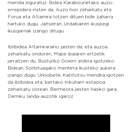
mendia inguratuz. Bidea Karabizurietako auzo-
errepidera iristen da. Auzo hori zeharkatu eta
Forua eta Altamira lotzen dituen bide zaharra
hartuko dugu. Jaitsieran, Urdaibairen ikuspegi
ikusgarriak izango ditugu.
Ibilbidea Altamiraraino jaisten da, eta auzoa
zeharkatu ondoren, Mape ibaiaren ertzetik
jarraitzen du, Busturiko Goierri aldera igotzeko.
Bidean, Sorbituagako menhirra ikusteko aukera
izango dugu. Urkiobetik Katillotxu mendira igotzen
da ibilbidea eta, bertako trikuharri estazioa
zeharkatu ostean, Bermeora jaisten hasiko gara,
Demiku landa-auzotik igaroz.