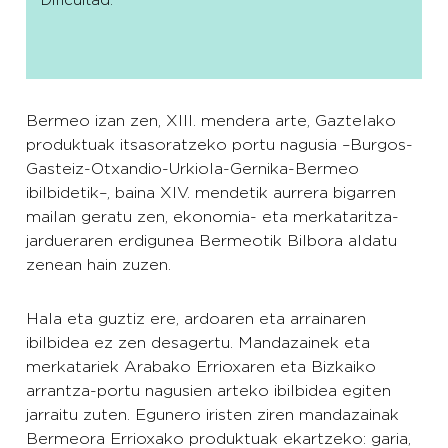
Dificultad:
*
Bermeo izan zen, XIII. mendera arte, Gaztelako
produktuak itsasoratzeko portu nagusia –Burgos-
Gasteiz-Otxandio-Urkiola-Gernika-Bermeo
ibilbidetik–, baina XIV. mendetik aurrera bigarren
mailan geratu zen, ekonomia- eta merkataritza-
jardueraren erdigunea Bermeotik Bilbora aldatu
zenean hain zuzen.
Hala eta guztiz ere, ardoaren eta arrainaren
ibilbidea ez zen desagertu. Mandazainek eta
merkatariek Arabako Errioxaren eta Bizkaiko
arrantza-portu nagusien arteko ibilbidea egiten
jarraitu zuten. Egunero iristen ziren mandazainak
Bermeora Errioxako produktuak ekartzeko: garia,