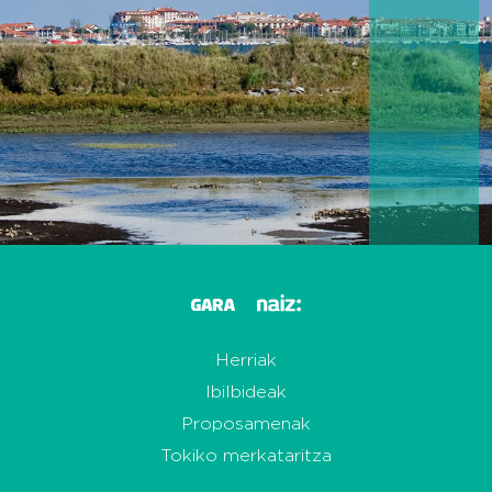
Herriak
Ibilbideak
Proposamenak
Tokiko merkataritza