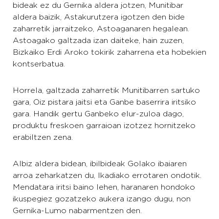
bideak ez du Gernika aldera jotzen, Munitibar
aldera baizik, Astakurutzera igotzen den bide
zaharretik jarraitzeko, Astoaganaren hegalean.
Astoagako galtzada izan daiteke, hain zuzen,
Bizkaiko Erdi Aroko tokirik zaharrena eta hobekien
kontserbatua.
Horrela, galtzada zaharretik Munitibarren sartuko
gara, Oiz pistara jaitsi eta Ganbe baserrira iritsiko
gara. Handik gertu Ganbeko elur-zuloa dago,
produktu freskoen garraioan izotzez hornitzeko
erabiltzen zena.
Albiz aldera bidean, ibilbideak Golako ibaiaren
arroa zeharkatzen du, Ikadiako errotaren ondotik.
Mendatara iritsi baino lehen, haranaren hondoko
ikuspegiez gozatzeko aukera izango dugu, non
Gernika-Lumo nabarmentzen den.