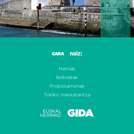
Herriak
Ibilbideak
Proposamenak
Tokiko merkataritza