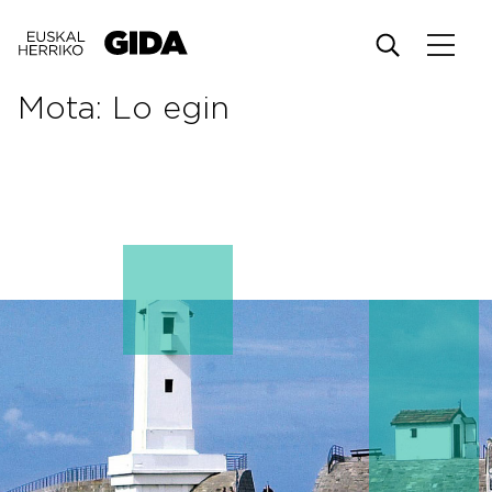
Mota:
Lo egin
nak
a